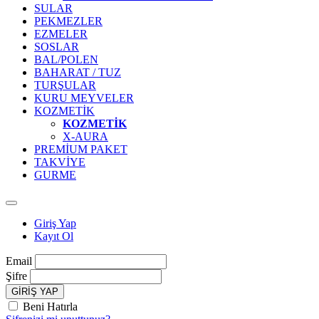
SULAR
PEKMEZLER
EZMELER
SOSLAR
BAL/POLEN
BAHARAT / TUZ
TURŞULAR
KURU MEYVELER
KOZMETİK
KOZMETİK
X-AURA
PREMİUM PAKET
TAKVİYE
GURME
Giriş Yap
Kayıt Ol
Email
Şifre
GİRİŞ YAP
Beni Hatırla