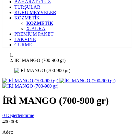
BAHARAT / TUZ
TURŞULAR
KURU MEYVELER
KOZMETİK
KOZMETİK
X-AURA
PREMİUM PAKET
TAKVİYE
GURME
İRİ MANGO (700-900 gr)
İRİ MANGO (700-900 gr)
0 Değerlendirme
400.00₺
Adet: