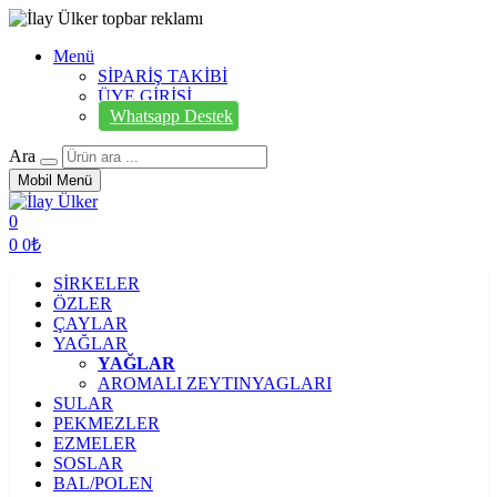
Menü
SİPARİŞ TAKİBİ
ÜYE GİRİŞİ
Whatsapp Destek
Ara
Mobil Menü
0
0
0₺
SİRKELER
ÖZLER
ÇAYLAR
YAĞLAR
YAĞLAR
AROMALI ZEYTINYAGLARI
SULAR
PEKMEZLER
EZMELER
SOSLAR
BAL/POLEN