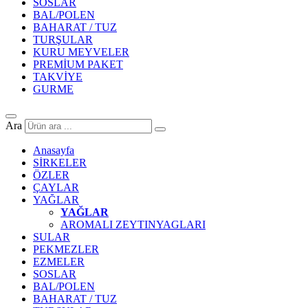
SOSLAR
BAL/POLEN
BAHARAT / TUZ
TURŞULAR
KURU MEYVELER
PREMİUM PAKET
TAKVİYE
GURME
Ara
Anasayfa
SİRKELER
ÖZLER
ÇAYLAR
YAĞLAR
YAĞLAR
AROMALI ZEYTINYAGLARI
SULAR
PEKMEZLER
EZMELER
SOSLAR
BAL/POLEN
BAHARAT / TUZ