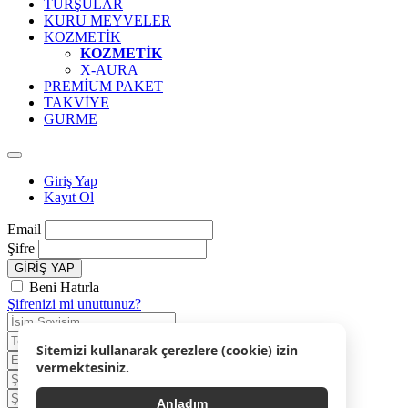
TURŞULAR
KURU MEYVELER
KOZMETİK
KOZMETİK
X-AURA
PREMİUM PAKET
TAKVİYE
GURME
Giriş Yap
Kayıt Ol
Email
Şifre
GİRİŞ YAP
Beni Hatırla
Şifrenizi mi unuttunuz?
Sitemizi kullanarak çerezlere (cookie) izin
vermektesiniz.
Anladım