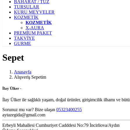
BAHARAT / TUZ
TURŞULAR
KURU MEYVELER
KOZMETİK
KOZMETİK
X-AURA
PREMİUM PAKET
TAKVİYE
GURME
Sepet
Anasayfa
Alışveriş Sepetim
İlay Ülker -
İlay Ülker ile sağlıklı yaşam, doğal ürünler, girişimcilik ilhamı ve bü
Sorunuz mu var? Bize ulaşın
05323400255
aytazegida@gmail.com
Erbeyli Mahallesi Cumhuriyet Cadddesi No:79 İncirliova/Aydın