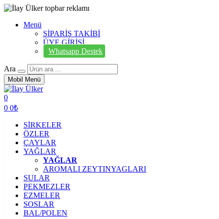
Menü
SİPARİŞ TAKİBİ
ÜYE GİRİŞİ
Whatsapp Destek
Ara
Mobil Menü
0
0
0₺
SİRKELER
ÖZLER
ÇAYLAR
YAĞLAR
YAĞLAR
AROMALI ZEYTINYAGLARI
SULAR
PEKMEZLER
EZMELER
SOSLAR
BAL/POLEN