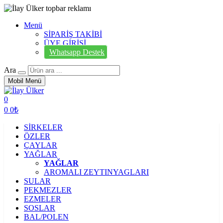
Menü
SİPARİŞ TAKİBİ
ÜYE GİRİŞİ
Whatsapp Destek
Ara
Mobil Menü
0
0
0₺
SİRKELER
ÖZLER
ÇAYLAR
YAĞLAR
YAĞLAR
AROMALI ZEYTINYAGLARI
SULAR
PEKMEZLER
EZMELER
SOSLAR
BAL/POLEN